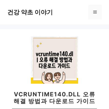
컨
텐
건강 약초 이야기
메
츠
로
뉴
건
너
뛰
기
VCRUNTIME140.DLL 오류
해결 방법과 다운로드 가이드