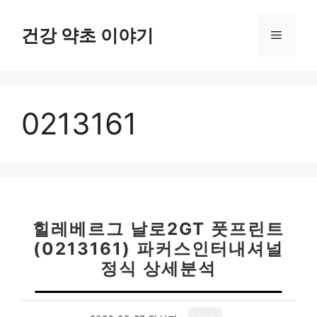
컨
텐
건강 약초 이야기
메
츠
로
뉴
건
너
0213161
뛰
기
힐레베르그 날로2GT 풋프린트
(0213161) 파커스인터내셔널
정식 상세분석