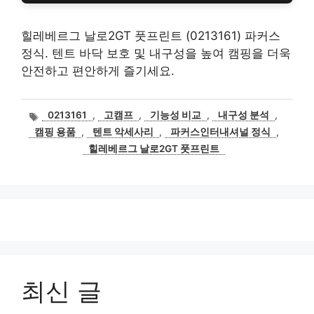
힐레베르그 날로2GT 풋프린트 (0213161) 파커스
정식. 텐트 바닥 보호 및 내구성을 높여 캠핑을 더욱
안전하고 편안하게 즐기세요.
태
0213161
,
고캠프
,
기능성 비교
,
내구성 분석
,
그
캠핑 용품
,
텐트 악세사리
,
파커스인터내셔널 정식
,
힐레베르그 날로2GT 풋프린트
최신 글