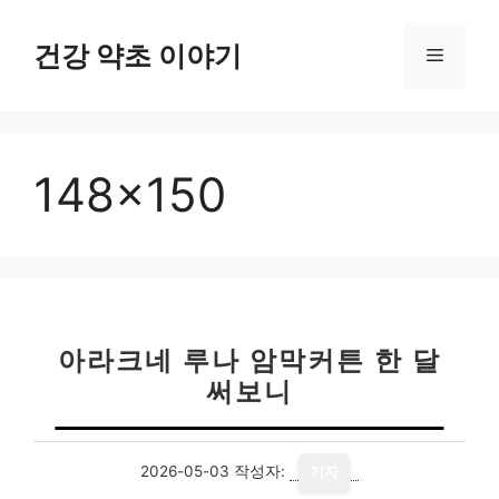
컨
텐
건강 약초 이야기
메
츠
로
뉴
건
너
148×150
뛰
기
아라크네 루나 암막커튼 한 달
써보니
2026-05-03
작성자:
기자