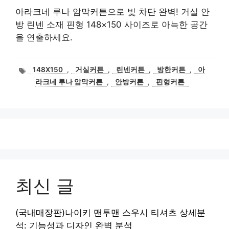
아라크네 루나 암막커튼으로 빛 차단 완벽! 거실 안
방 린넨 소재 핀형 148×150 사이즈로 아늑한 공간
을 연출하세요.
태
148X150
,
거실커튼
,
린넨커튼
,
방한커튼
,
아
그
라크네 루나 암막커튼
,
안방커튼
,
핀형커튼
최신 글
(국내매장판)나이키 맨투맨 스우시 티셔츠 상세분
석: 기능성과 디자인 완벽 분석